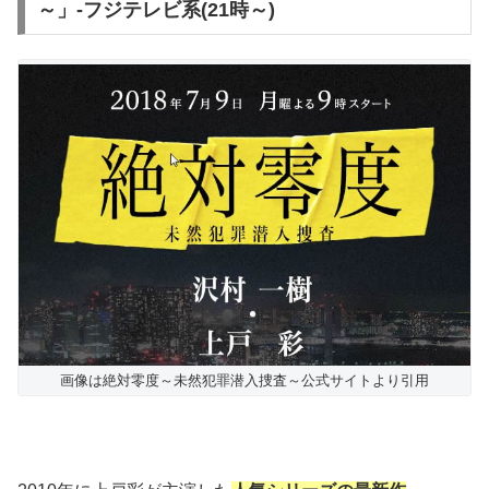
～」-フジテレビ系(21時～)
画像は絶対零度～未然犯罪潜入捜査～公式サイトより引用