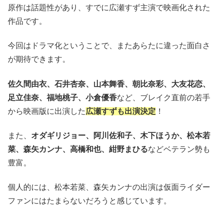
原作は話題性があり、すでに広瀬すず主演で映画化された
作品です。
今回はドラマ化ということで、またあらたに違った面白さ
が期待できます。
佐久間由衣、石井杏奈、山本舞香、朝比奈彩、大友花恋、
足立佳奈、福地桃子、小倉優香
など、ブレイク直前の若手
から映画版に出演した
広瀬すずも出演決定
！
また、
オダギリジョー、阿川佐和子、木下ほうか、松本若
菜、森矢カンナ、高橋和也、紺野まひる
などベテラン勢も
豊富。
個人的には、松本若菜、森矢カンナの出演は仮面ライダー
ファンにはたまらないだろうと感じています。