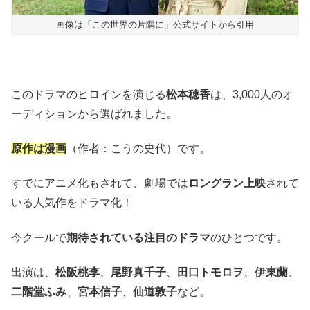
画像は「この世界の片隅に」公式サイトから引用
このドラマのヒロインを演じる
松本穂香
は、3,000人のオ
ーディションから選ばれました。
原作は漫画
（作者：こうの史代）です。
すでにアニメ化もされて、劇場では
ロングラン上映
されて
いる人気作をドラマ化！
今クールで
期待されている注目のドラマ
のひとつです。
出演は、
松阪桃李
、
尾野真千子
、
田口トモロヲ
、
伊東蘭
、
二階堂ふみ
、
宮本信子
、
仙道敦子
など。