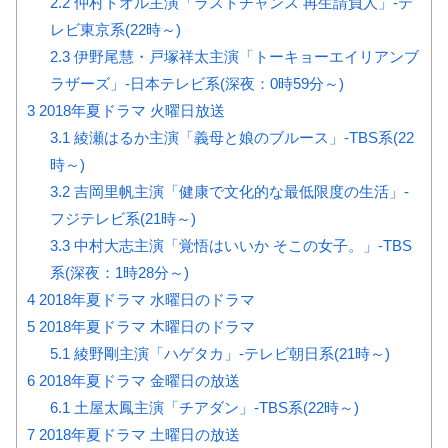
2.2
仲村トオル主演「ラストチャンス 再生請負人」-テ
レビ東京系(22時～)
2.3
伊野尾慧・戸塚祥太主演「トーキョーエイリアンブ
ラザーズ」-日本テレビ系(深夜：0時59分～)
3
2018年夏ドラマ 火曜日放送
3.1
綾瀬はるか主演「義母と娘のブルース」-TBS系(22
時～)
3.2
吉岡里帆主演「健康で文化的な最低限度の生活」-
フジテレビ系(21時～)
3.3
中村大志主演「覚悟はいいか そこの女子。」-TBS
系(深夜：1時28分～)
4
2018年夏ドラマ 水曜日のドラマ
5
2018年夏ドラマ 木曜日のドラマ
5.1
綾野剛主演「ハゲタカ」-テレビ朝日系(21時～)
6
2018年夏ドラマ 金曜日の放送
6.1
土屋太鳳主演「チアダン」-TBS系(22時～)
7
2018年夏ドラマ 土曜日の放送