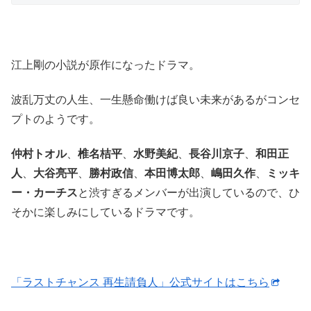
江上剛の小説が原作になったドラマ。
波乱万丈の人生、一生懸命働けば良い未来があるがコンセ
プトのようです。
仲村トオル
、
椎名桔平
、
水野美紀
、
長谷川京子
、
和田正
人
、
大谷亮平
、
勝村政信
、
本田博太郎
、
嶋田久作
、
ミッキ
ー・カーチス
と渋すぎるメンバーが出演しているので、ひ
そかに楽しみにしているドラマです。
「ラストチャンス 再生請負人」公式サイトはこちら