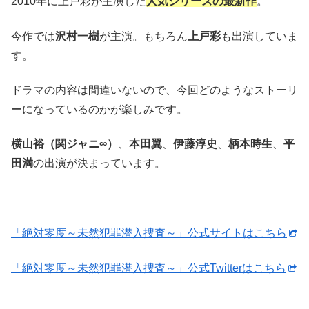
2010年に上戸彩が主演した
人気シリーズの最新作
。
今作では
沢村一樹
が主演。もちろん
上戸彩
も出演していま
す。
ドラマの内容は間違いないので、今回どのようなストーリ
ーになっているのかが楽しみです。
横山裕（関ジャニ∞）
、
本田翼
、
伊藤淳史
、
柄本時生
、
平
田満
の出演が決まっています。
「絶対零度～未然犯罪潜入捜査～」公式サイトはこちら
「絶対零度～未然犯罪潜入捜査～」公式Twitterはこちら