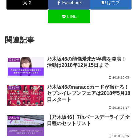
X
Facebook
はてブ
LINE
関連記事
乃木坂46の能條愛未が卒業を発表！
乃木坂46
活動は2018年12月15日まで
2018.10.05
乃木坂46のnanacoカードが当たる！
乃木坂46
セブンイレブンフェアは2018年5月18
日スタート
2018.05.17
【乃木坂46】7thバースデーライブ 全
乃木坂46
日程のセットリスト
2019.02.25