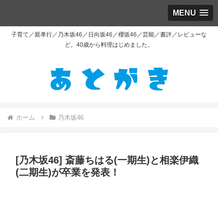
MENU
子育て／親孝行／乃木坂46／日向坂46／櫻坂46／芸能／書評／レビューな
ど。40歳から料理はじめました。
ホーム
乃木坂46
[乃木坂46] 斎藤ちはる(一期生)と相楽伊織
(二期生)が卒業を発表！