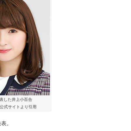
表した井上小百合
6公式サイトより引用
発表。