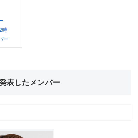
ー
2時
バー
を発表したメンバー