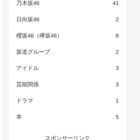
乃木坂46
41
日向坂46
2
櫻坂46（欅坂46）
8
坂道グループ
2
アイドル
3
芸能関係
3
ドラマ
1
本
5
スポンサーリンク