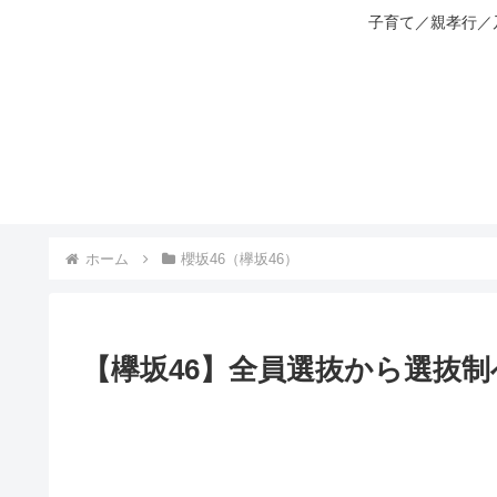
子育て／親孝行／
ホーム
櫻坂46（欅坂46）
【欅坂46】全員選抜から選抜制