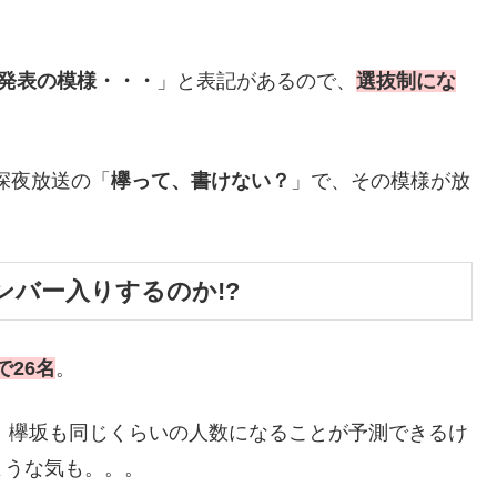
抜発表の模様・・・
」と表記があるので、
選抜制にな
日深夜放送の「
欅って、書けない？
」で、その模様が放
ンバー入りするのか!?
で26名
。
と、欅坂も同じくらいの人数になることが予測できるけ
ような気も。。。