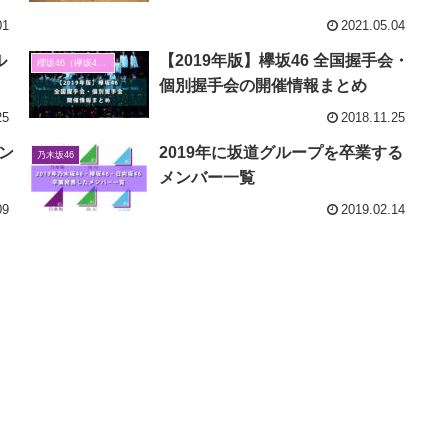
01
2021.05.04
ル
【2019年版】欅坂46 全国握手会・
櫻坂46（欅坂46）
個別握手会の開催情報まとめ
25
2018.11.25
ン
2019年に坂道グループを卒業する
乃木坂46
?
メンバー一覧
09
2019.02.14