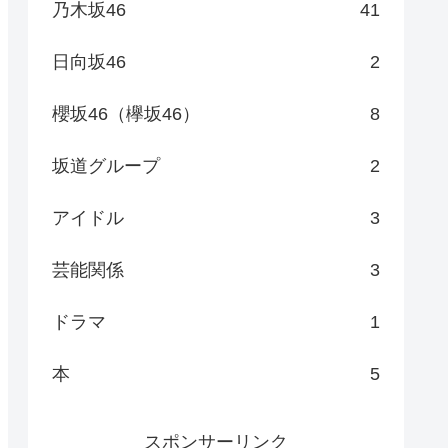
乃木坂46
41
日向坂46
2
櫻坂46（欅坂46）
8
坂道グループ
2
アイドル
3
芸能関係
3
ドラマ
1
本
5
スポンサーリンク